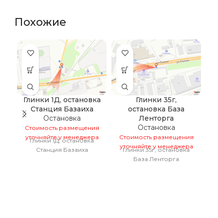
Похожие
Глинки 1Д, остановка
Глинки 35г,
Станция Базаиха
остановка База
Остановка
Ленторга
Остановка
Стоимость размещения
С
уточняйте у менеджера
Стоимость размещения
у
Глинки 1Д, остановка
уточняйте у менеджера
Станция Базаиха
Глинки 35г, остановка
База Ленторга