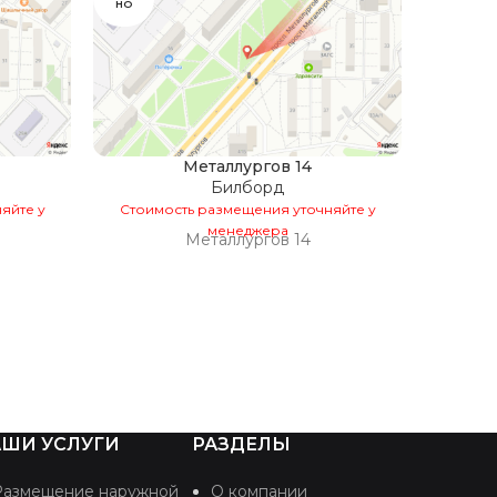
НО
Металлургов 14
Билборд
яйте у
Стоимость размещения уточняйте у
Стоим
менеджера
Металлургов 14
ШИ УСЛУГИ
РАЗДЕЛЫ
Размещение наружной
О компании