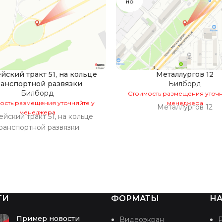
НО
йский тракт 51, на кольце
Металлургов 12
ранспортной развязки
Билборд
Билборд
Стоимость размещения уточн
ость размещения уточняйте у
менеджера
Металлургов 12
менеджера
йский тракт 51, на кольце
ранспортной развязки
ТИ
ФОРМАТЫ
НА
Пример новости
Видеоэкран