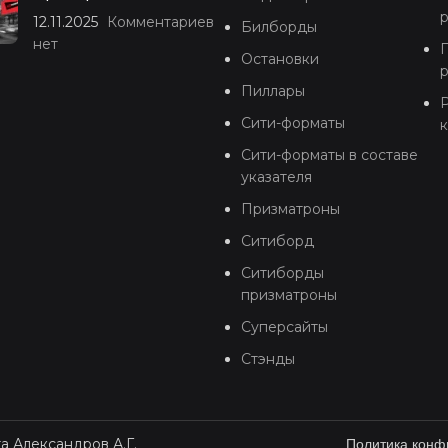
12.11.2025
Комментариев
Билборды
нет
Остановки
Пиллары
Р
Сити-форматы
Сити-форматы в составе
указателя
Призматроны
Ситиборд
Ситиборды
призматроны
Суперсайты
Стэнды
а Александров А.Г.
Политика конф