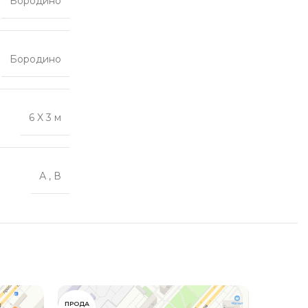
Бородино
Бородино
6 X 3 м
А
,
В
ПРОДА