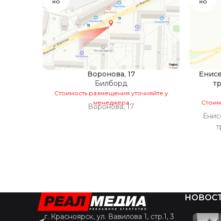
НО
НО
Воронова, 17
Енисе
Билборд
т
Стоимость размещения уточняйте у
менеджера
Стоим
Воронова, 17
Енисе
т
НОВОС
г. Красноярск, ул. Вавилова 1, стр.1, 3