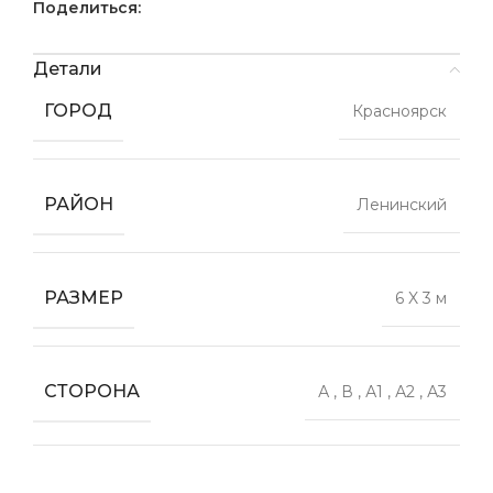
Поделиться:
Детали
ГОРОД
Красноярск
РАЙОН
Ленинский
РАЗМЕР
6 X 3 м
СТОРОНА
А
,
В
,
А1
,
А2
,
А3