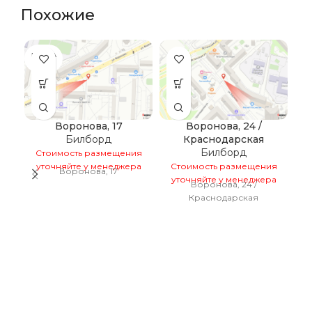
Похожие
ПРОДА
НО
Воронова, 17
Воронова, 24 /
Билборд
Краснодарская
в
Билборд
Стоимость размещения
уточняйте у менеджера
Стоимость размещения
Воронова, 17
уточняйте у менеджера
С
Воронова, 24 /
у
Краснодарская
Е