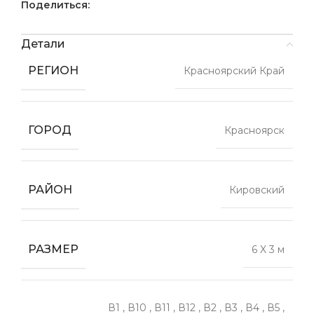
Поделиться:
Детали
РЕГИОН
Красноярский Край
ГОРОД
Красноярск
РАЙОН
Кировский
РАЗМЕР
6 X 3 м
В1
,
В10
,
В11
,
В12
,
В2
,
В3
,
В4
,
В5
,