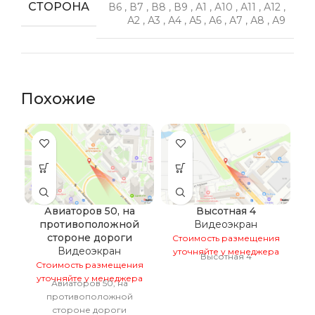
СТОРОНА
В6
,
В7
,
В8
,
В9
,
А1
,
А10
,
А11
,
А12
,
А2
,
А3
,
А4
,
А5
,
А6
,
А7
,
А8
,
А9
Похожие
Авиаторов 50, на
Высотная 4
противоположной
Видеоэкран
стороне дороги
Стоимость размещения
С
Видеоэкран
уточняйте у менеджера
у
Высотная 4
Стоимость размещения
уточняйте у менеджера
Авиаторов 50, на
противоположной
стороне дороги