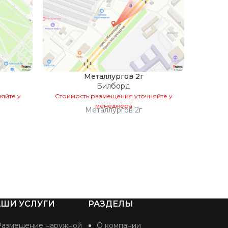
Металлургов 2г
Погр
Билборд
яйте у
Стоимость размещения уточняйте у
менеджера
Стоим
Металлургов 2г
Погр
ШИ УСЛУГИ
РАЗДЕЛЫ
Размещение наружной
О компании