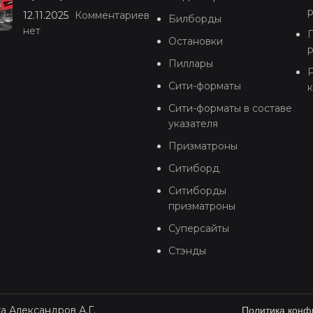
12.11.2025
Комментариев
Билборды
нет
Остановки
Пиллары
Р
Сити-форматы
Сити-форматы в составе
указателя
Призматроны
Ситиборд
Ситиборды
призматроны
Суперсайты
Стэнды
а Александров А.Г.
Политика конф