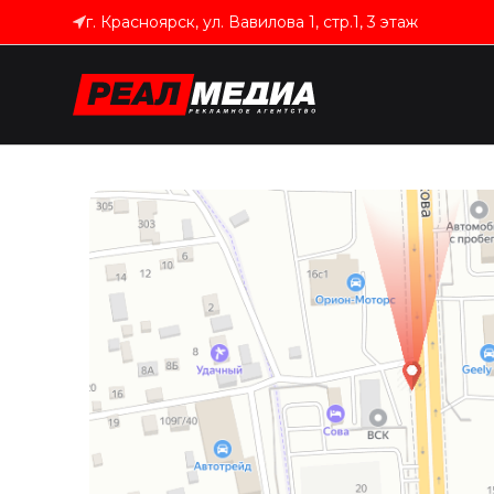
г. Красноярск, ул. Вавилова 1, стр.1, 3 этаж