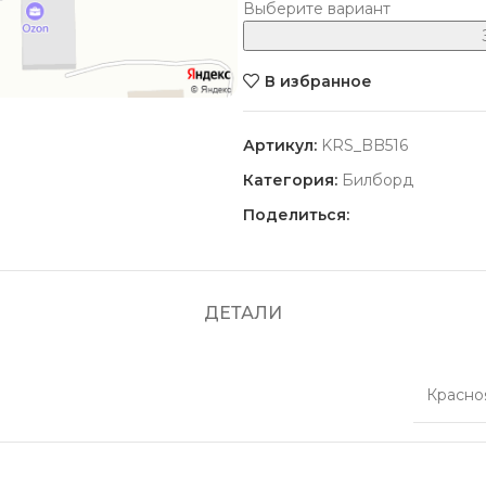
Выберите вариант
В избранное
Артикул:
KRS_BB516
Категория:
Билборд
Поделиться:
ДЕТАЛИ
ПОПУЛЯРНЫЕ
Красной Армии 109, в пересече
Красно
Стоимость размещения уточняйт
Партизана Железняка 3в