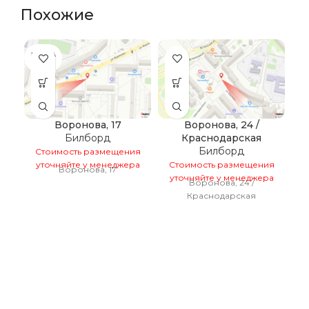
Похожие
ПРОДА
ПР
НО
Воронова, 17
Воронова, 24 /
Е
Билборд
Краснодарская
Билборд
Стоимость размещения
уточняйте у менеджера
Стоимость размещения
Воронова, 17
уточняйте у менеджера
Воронова, 24 /
С
Краснодарская
у
Е