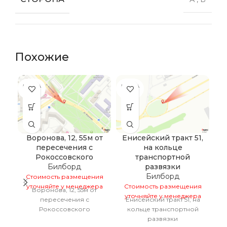
Похожие
ПРОДА
ПРОДА
ПР
НО
НО
Воронова, 12, 55м от
Енисейский тракт 51,
пересечения с
на кольце
Рокоссовского
транспортной
С
Билборд
развязки
у
Билборд
Стоимость размещения
уточняйте у менеджера
Стоимость размещения
Воронова, 12, 55м от
уточняйте у менеджера
пересечения с
Енисейский тракт 51, на
Рокоссовского
кольце транспортной
развязки