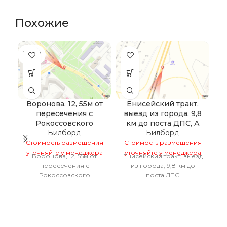
Похожие
ПРОДА
ПР
НО
Воронова, 12, 55м от
Енисейский тракт,
пересечения с
выезд из города, 9,8
Рокоссовского
км до поста ДПС, А
С
Билборд
Билборд
у
Стоимость размещения
Стоимость размещения
уточняйте у менеджера
уточняйте у менеджера
Воронова, 12, 55м от
Енисейский тракт, выезд
пересечения с
из города, 9,8 км до
Рокоссовского
поста ДПС