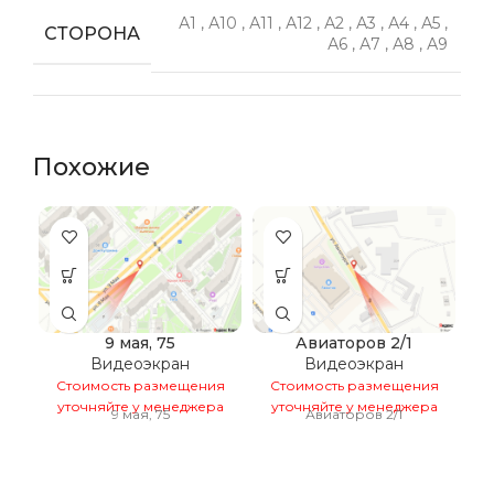
А1
,
А10
,
А11
,
А12
,
А2
,
А3
,
А4
,
А5
,
СТОРОНА
А6
,
А7
,
А8
,
А9
Похожие
9 мая, 75
Авиаторов 2/1
Видеоэкран
Видеоэкран
Стоимость размещения
Стоимость размещения
уточняйте у менеджера
уточняйте у менеджера
9 мая, 75
Авиаторов 2/1
С
у