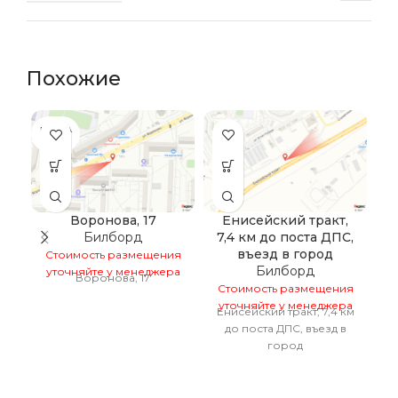
Похожие
ПРОДА
НО
Воронова, 17
Енисейский тракт,
Билборд
7,4 км до поста ДПС,
в
въезд в город
Стоимость размещения
Билборд
уточняйте у менеджера
Воронова, 17
Стоимость размещения
С
уточняйте у менеджера
у
Енисейский тракт, 7,4 км
Е
до поста ДПС, въезд в
город