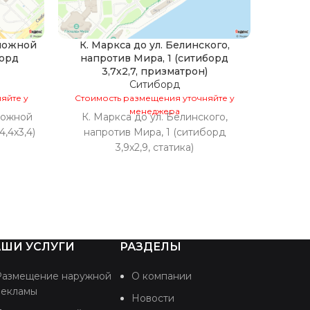
оложной
К. Маркса до ул. Белинского,
К
борд
напротив Мира, 1 (ситиборд
перес
3,7х2,7, призматрон)
Ситиборд
Стоим
яйте у
Стоимость размещения уточняйте у
К
менеджера
ложной
К. Маркса до ул. Белинского,
пере
,4х3,4)
напротив Мира, 1 (ситиборд
3,9х2,9, статика)
ШИ УСЛУГИ
РАЗДЕЛЫ
Размещение наружной
О компании
рекламы
Новости