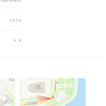
Красноярск
4 X 3 м
А
,
В