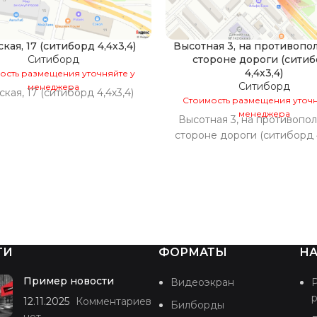
кая, 17 (ситиборд 4,4х3,4)
Высотная 3, на противоп
Ситиборд
стороне дороги (сити
4,4х3,4)
ость размещения уточняйте у
Ситиборд
менеджера
кая, 17 (ситиборд 4,4х3,4)
Стоимость размещения уточн
менеджера
Высотная 3, на противопо
стороне дороги (ситиборд 4
ТИ
ФОРМАТЫ
НА
Пример новости
Видеоэкран
12.11.2025
Комментариев
Билборды
нет