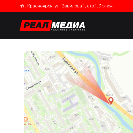
г. Красноярск, ул. Вавилова 1, стр.1, 3 этаж