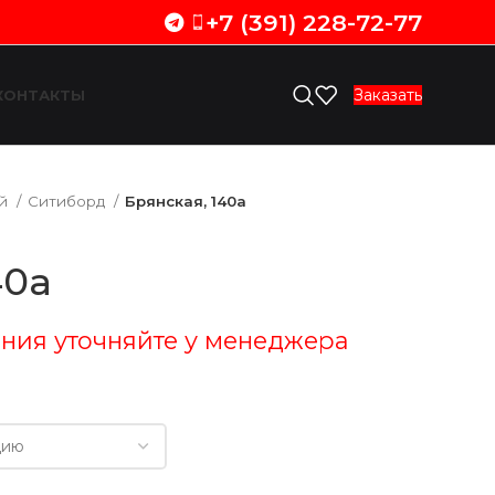
+7 (391) 228-72-77
Заказать
КОНТАКТЫ
ий
Ситиборд
Брянская, 140а
40а
ния уточняйте у менеджера