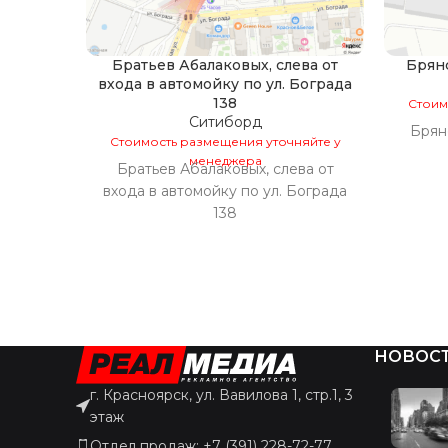
Братьев Абалаковых, слева от
Брянс
входа в автомойку по ул. Бограда
138
Стоим
Ситиборд
Брянс
Стоимость размещения уточняйте у
менеджера
Братьев Абалаковых, слева от
входа в автомойку по ул. Бограда
138
НОВОС
г. Красноярск, ул. Вавилова 1, стр.1, 3
этаж
Отдел продаж: +7 (391) 228-72-77