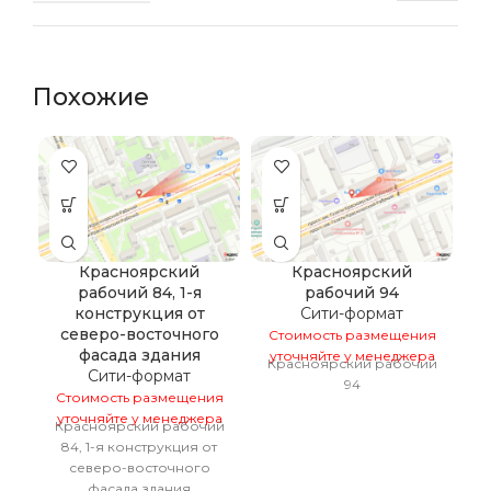
Похожие
Красноярский
Красноярский
рабочий 84, 1-я
рабочий 94
конструкция от
Сити-формат
С
северо-восточного
Стоимость размещения
у
фасада здания
уточняйте у менеджера
Красноярский рабочий
Сити-формат
94
Стоимость размещения
уточняйте у менеджера
Красноярский рабочий
84, 1-я конструкция от
северо-восточного
фасада здания