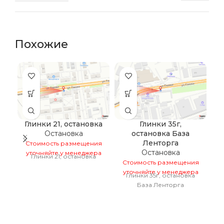
Похожие
Глинки 21, остановка
Глинки 35г,
Остановка
остановка База
Ленторга
Стоимость размещения
Остановка
уточняйте у менеджера
С
Глинки 21, остановка
Стоимость размещения
у
уточняйте у менеджера
Глинки 35г, остановка
База Ленторга