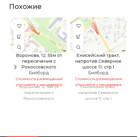
Похожие
ПРОДА
ПР
НО
Воронова, 12, 55м от
Енисейский тракт,
пересечения с
напротив Северное
Рокоссовского
шоссе 11, стр.1
С
Билборд
Билборд
у
Стоимость размещения
Стоимость размещения
уточняйте у менеджера
уточняйте у менеджера
Воронова, 12, 55м от
Енисейский тракт,
пересечения с
напротив Северное
Рокоссовского
шоссе 11, стр.1