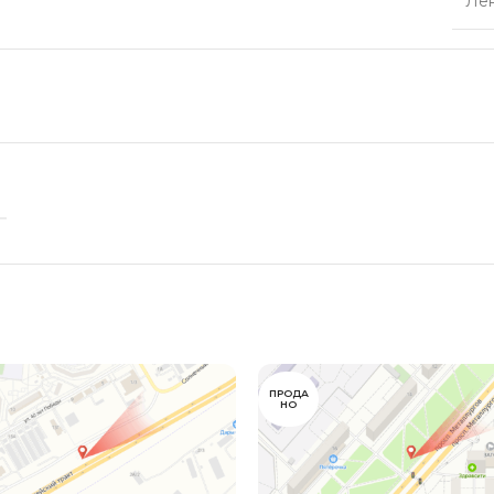
Ле
ПРОДА
НО