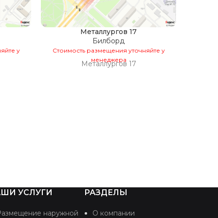
Металлургов 17
Пог
Билборд
конст
ули
яйте у
Стоимость размещения уточняйте у
д
менеджера
Металлургов 17
Стоим
По
конс
ул
д
ШИ УСЛУГИ
РАЗДЕЛЫ
Размещение наружной
О компании