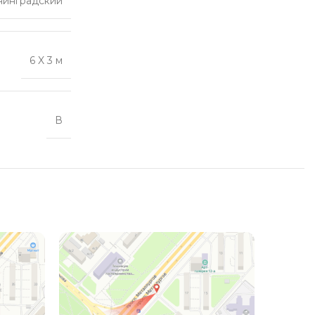
нинградский
6 X 3 м
В
ПРОДА
НО