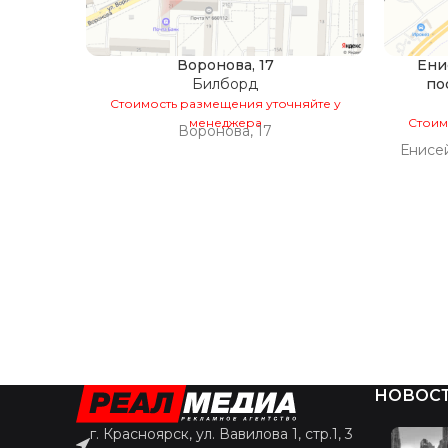
Воронова, 17
Ени
Билборд
по
Стоимость размещения уточняйте у
менеджера
Стоим
Воронова, 17
Енисей
НОВОС
г. Красноярск, ул. Вавилова 1, стр.1, 3